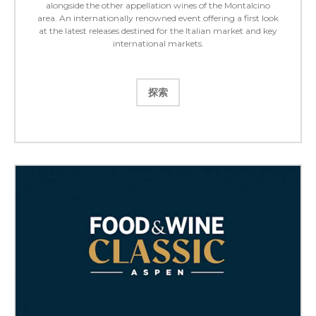
alongside the other appellation wines of the Montalcino
area. An internationally renowned event offering a first look
at the latest releases destined for the Italian market and key
international markets.
探索