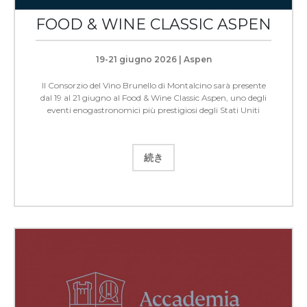
FOOD & WINE CLASSIC ASPEN
19-21 giugno 2026 | Aspen
Il Consorzio del Vino Brunello di Montalcino sarà presente
dal 19 al 21 giugno al Food & Wine Classic Aspen, uno degli
eventi enogastronomici più prestigiosi degli Stati Uniti
続き