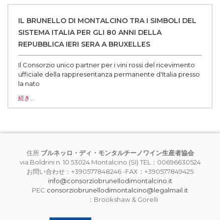
IL BRUNELLO DI MONTALCINO TRA I SIMBOLI DEL
SISTEMA ITALIA PER GLI 80 ANNI DELLA
REPUBBLICA IERI SERA A BRUXELLES
Il Consorzio unico partner per i vini rossi del ricevimento
ufficiale della rappresentanza permanente d'Italia presso
la nato‌
続き…
住所
ブルネッロ・ディ・モンタルチーノワイン生産者協会
via Boldrini n. 10 53024 Montalcino (SI) TEL：00696630524
お問い合わせ：+390577848246 -FAX：+390577849425
info@consorziobrunellodimontalcino.it
PEC
consorziobrunellodimontalcino@legalmail.it
：Brookshaw & Gorelli