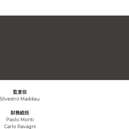
監査役
Silvestro Maddau
財務総括
Paolo Monti
Carlo Ravagni