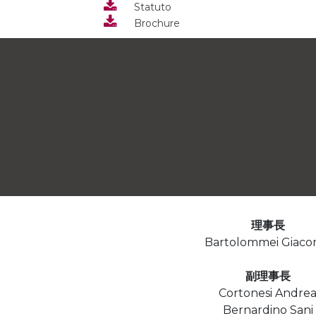
Statuto
Brochure
理事長
Bartolommei Giac
副理事長
Cortonesi Andre
Bernardino Sani