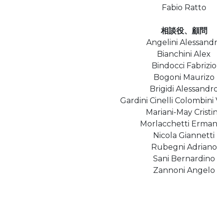
Fabio Ratto
相談役、顧問
Angelini Alessand
Bianchini Alex
Bindocci Fabrizio
Bogoni Maurizo
Brigidi Alessandr
Gardini Cinelli Colombini
Mariani-May Cristi
Morlacchetti Erma
Nicola Giannetti
Rubegni Adriano
Sani Bernardino
Zannoni Angelo