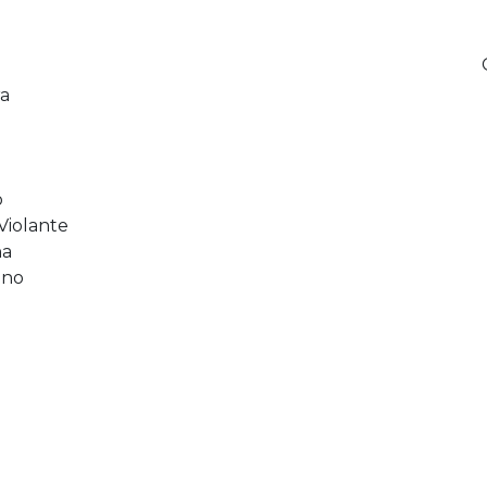
ra
o
 Violante
na
nno