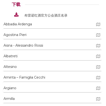
下载
布雷诺红酒官方公会酒庄名录
Abbadia Ardenga
Agostina Pieri
Aisna - Alessandro Rossi
Albatreti
Altesino
Aminta – Famiglia Cecchi
Argiano
Armilla