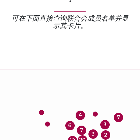
可在下面直接查询联合会成员名单并显
示其卡片。
4
7
3
6
7
3
2
20