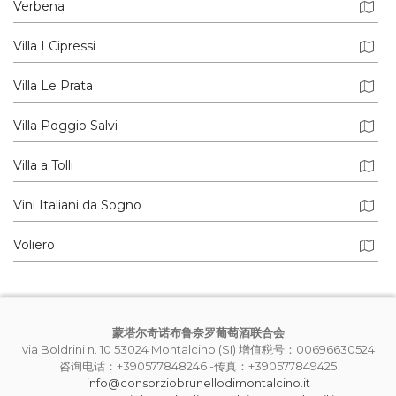
Verbena
Villa I Cipressi
Villa Le Prata
Villa Poggio Salvi
Villa a Tolli
Vini Italiani da Sogno
Voliero
蒙塔尔奇诺布鲁奈罗葡萄酒联合会
via Boldrini n. 10 53024 Montalcino (SI) 增值税号：00696630524
咨询电话：+390577848246 -传真：+390577849425
info@consorziobrunellodimontalcino.it