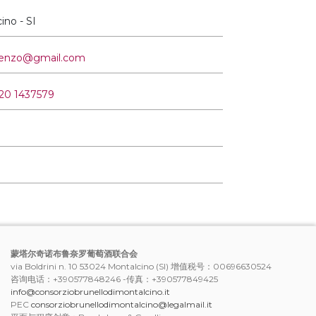
ino - SI
renzo@gmail.com
320 1437579
蒙塔尔奇诺布鲁奈罗葡萄酒联合会
via Boldrini n. 10 53024 Montalcino (SI) 增值税号：00696630524
咨询电话：+390577848246 -传真：+390577849425
info@consorziobrunellodimontalcino.it
PEC
consorziobrunellodimontalcino@legalmail.it