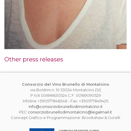
Other press releases
Consorzio del Vino Brunello di Montalcino
via Boldrini n. 10 53024 Montalcino (SI)
P.IVA 00696630524 C.F. 00169090529
Infoline +390577848246 - Fax: +390577849425
info@consorziobrunellodimontalcino.it
PEC
consorziobrunellodimontalcino@legalmail.it
Concept Grafico e Programmazione: Brookshaw & Gorelli